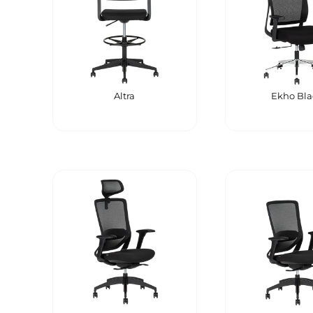
Altra
Ekho Bla