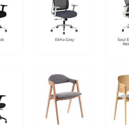
ck
Ekho Gray
Soul 
Res