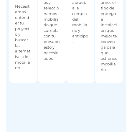
os y
aprueb
amos el
Necesit
seleccio
a la
tipo de
amos
namos
compra
entrega
entend
mobilia
del
e
er tu
rio que
mobilia
instalaci
proyect
cumpla
rio y
ón que
o y
con tu
anticipo
mejor te
buscar
presupu
.
conven
las
esto y
ga para
alternat
necesid
que
ivas de
ades.
estrenes
mobilia
mobilia
rio.
rio.