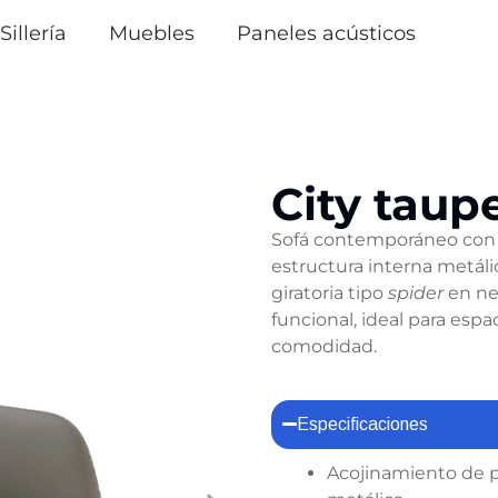
Sillería
Muebles
Paneles acústicos
City taup
Sofá contemporáneo con 
estructura interna metáli
giratoria tipo
spider
en neg
funcional, ideal para esp
comodidad.
Especificaciones
Acojinamiento de p