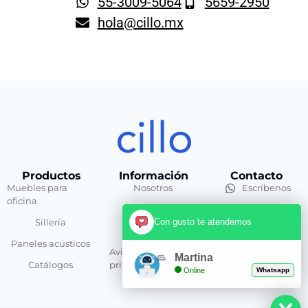
55-3009-5064
5659-2950
hola@cillo.mx
Productos
Información
Contacto
Muebles para
Nosotros
Escríbenos
oficina
Proyectos
Llamanos
Con gusto te atendemos
Sillería
Blog
Contacto
Paneles acústicos
Aviso de
Martina
Catálogos
privacidad
Online
Whatsapp