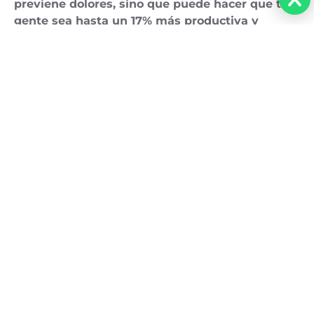
previene dolores, sino que puede hacer que tu
gente sea hasta un 17% más productiva y
reducir las ausencias por problemas de espalda
hasta en un 30%?
(Sí, hay estudios que lo
confirman, como el de
Ergotron, Ergonomics in
the Workplace Report
). Así que, elegir el
mobiliario
ergonómico adecuado
no es un gasto, ¡es una de
las mejores inversiones que puedes hacer en tu
equipo!
¡No te quedes con la duda sobre la salud y el
confort de tu equipo!
Estamos listos para escucharte y
ofrecerte
soluciones personalizadas
que se
ajusten perfectamente a las necesidades de tu
empresa y, por supuesto, cumplan sin problemas
con la
Ley Silla
.