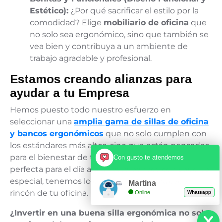
Estético):
¿Por qué sacrificar el estilo por la
comodidad? Elige
mobiliario de oficina
que
no solo sea ergonómico, sino que también se
vea bien y contribuya a un ambiente de
trabajo agradable y profesional.
Estamos creando alianzas para
ayudar a tu Empresa
Hemos puesto todo nuestro esfuerzo en
seleccionar una
amplia gama de sillas de oficina
y bancos ergonómicos
que no solo cumplen con
los estándares más altos, sino que están pensados
para el bienestar de tu gente. Desde esa silla
Con gusto te atendemos
perfecta para el día a día hasta bancos con soporte
especial, tenemos lo que necesitas para cada
Martina
rincón de tu oficina.
Online
Whatsapp
¿Invertir en una buena silla ergonómica no solo